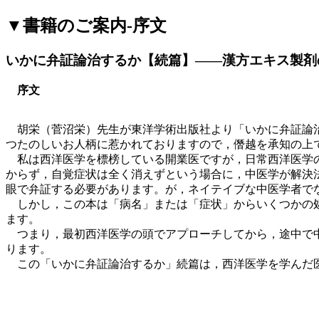
▼書籍のご案内-序文
いかに弁証論治するか【続篇】――漢方エキス製剤
序文
胡栄（菅沼栄）先生が東洋学術出版社より「いかに弁証論治
つたのしいお人柄に惹かれておりますので，僭越を承知の上
私は西洋医学を標榜している開業医ですが，日常西洋医学の
からず，自覚症状は全く消えずという場合に，中医学が解決
眼で弁証する必要があります。が，ネイテイブな中医学者で
しかし，この本は「病名」または「症状」からいくつかの処
ます。
つまり，最初西洋医学の頭でアプローチしてから，途中で中
ります。
この「いかに弁証論治するか」続篇は，西洋医学を学んだ医