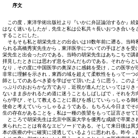
序文
この度，東洋学術出版社より『いかに弁証論治するか』続篇
はなく迷いもしたが，先生と私は公私共々長いおつき合いを
することにした。
そもそも私と胡栄先生との出会いは10数年前に遡る。当時
られる高橋秀実先生から，東洋医学についての手ほどきを受
栄先生と出会ったのである。当時の胡栄先生はあちこちで講
拝見したときには思わず息をのんだものである。それからと
なり，その度に中国医学の奥深さに感銘を受け，この医学が
非常に理解を示され，東西の域を超えて柔軟性をもって一つ
師としてのあるべき姿を学ばせて頂いたように思う。このよ
っぷりのおおらかな方であり，近視が進んだといってはりき
ないまま歩かれるため道に迷うこともしばしばで，それを方
らが学び，そして教えることに喜びを感じていらっしゃる御
使命と考えていらっしゃるようである。もちろん今日までそ
生の存在があることを，私は一種の羨望をもって証言させて
ところで胡栄先生は北京中医薬大学を優秀な成績で卒業され
来られたことは有名なエピソードである。そして来日後は異
本の医療の中に確実に浸透しているように思われる。昨今，