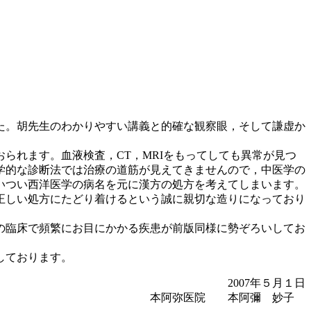
た。胡先生のわかりやすい講義と的確な観察眼，そして謙虚か
れます。血液検査，CT，MRIをもってしても異常が見つ
学的な診断法では治療の道筋が見えてきませんので，中医学の
いつい西洋医学の病名を元に漢方の処方を考えてしまいます。
正しい処方にたどり着けるという誠に親切な造りになっており
の臨床で頻繁にお目にかかる疾患が前版同様に勢ぞろいしてお
しております。
2007年５月１日
本阿弥医院 本阿彌 妙子