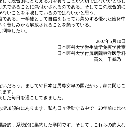
使して統合的にとらえる力を養うことが大切ではないかと感じ
可欠であることに気付かされるのである。そしてこの統合的に
がないことを示唆しているのではないかと思う。
篇である。一学徒として自信をもってお薦めする優れた臨床中
多く苦しみから解放されることを願っている。
し擱筆したい。
2007年5月10日
日本医科大学微生物学免疫学教室
日本医科大学付属病院東洋医学科
髙久 千鶴乃
ないだろう。ましてや日本は男尊女卑の国だから，家に閉じこ
れます。
実した毎日を過ごしてきました。
増加傾向にあります。私も日々活動する中で，20年前に比べ
理論的，系統的に集約した学問です。そして，これらの膨大な