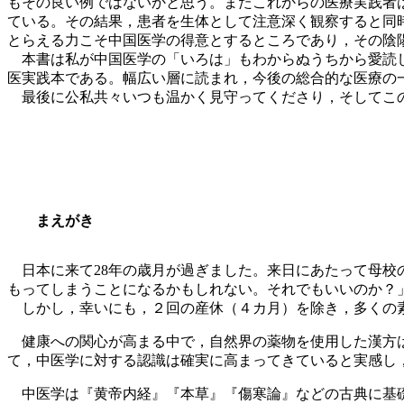
もその良い例ではないかと思う。またこれからの医療実践者
ている。その結果，患者を生体として注意深く観察すると同
とらえる力こそ中国医学の得意とするところであり，その陰
本書は私が中国医学の「いろは」もわからぬうちから愛読し
医実践本である。幅広い層に読まれ，今後の総合的な医療の
最後に公私共々いつも温かく見守ってくださり，そしてこの
まえがき
日本に来て28年の歳月が過ぎました。来日にあたって母校
もってしまうことになるかもしれない。それでもいいのか？
しかし，幸いにも，２回の産休（４カ月）を除き，多くの素
健康への関心が高まる中で，自然界の薬物を使用した漢方は
て，中医学に対する認識は確実に高まってきていると実感し
中医学は『黄帝内経』『本草』『傷寒論』などの古典に基礎