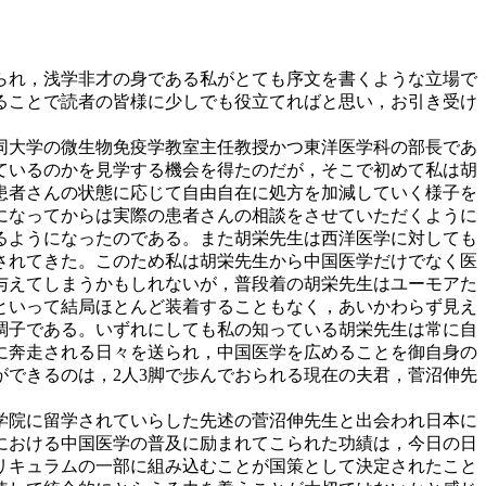
られ，浅学非才の身である私がとても序文を書くような立場で
ることで読者の皆様に少しでも役立てればと思い，お引き受け
同大学の微生物免疫学教室主任教授かつ東洋医学科の部長であ
ているのかを見学する機会を得たのだが，そこで初めて私は胡
患者さんの状態に応じて自由自在に処方を加減していく様子を
になってからは実際の患者さんの相談をさせていただくように
るようになったのである。また胡栄先生は西洋医学に対しても
されてきた。このため私は胡栄先生から中国医学だけでなく医
与えてしまうかもしれないが，普段着の胡栄先生はユーモアた
といって結局ほとんど装着することもなく，あいかわらず見え
調子である。いずれにしても私の知っている胡栄先生は常に自
に奔走される日々を送られ，中国医学を広めることを御自身の
できるのは，2人3脚で歩んでおられる現在の夫君，菅沼伸先
学院に留学されていらした先述の菅沼伸先生と出会われ日本に
における中国医学の普及に励まれてこられた功績は，今日の日
リキュラムの一部に組み込むことが国策として決定されたこと