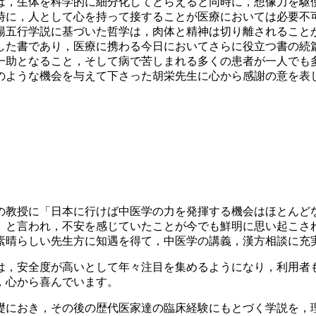
は，生体を科学的に細分化してとらえると同時に，想像力を駆
時に，人として心を持って接することが医療においては必要不
陽五行学説に基づいた哲学は，肉体と精神は切り離されること
た書であり，医療に携わる今日においてさらに役立つ書の続
一助となること，そして病で苦しまれる多くの患者が一人でも
ような機会を与えて下さった胡栄先生に心から感謝の意を表
の教授に「日本に行けば中医学の力を発揮する機会はほとんど
」と言われ，不安を感じていたことが今でも鮮明に思い起こさ
晴らしい先生方に知遇を得て，中医学の講義，漢方相談に充
，安全度が高いとして年々注目を集めるようになり，利用者も
，心から喜んでいます。
におき，その後の歴代医家達の臨床経験にもとづく学説を，