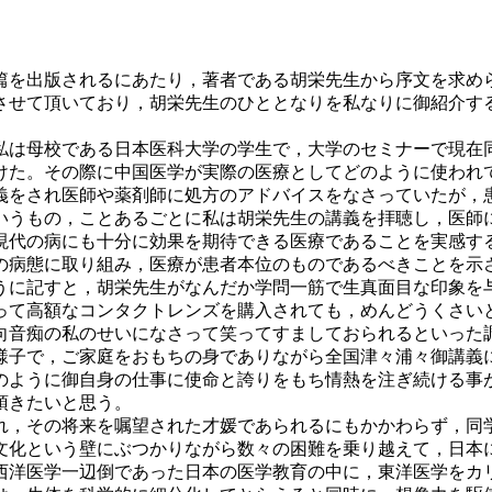
を出版されるにあたり，著者である胡栄先生から序文を求め
させて頂いており，胡栄先生のひととなりを私なりに御紹介す
私は母校である日本医科大学の学生で，大学のセミナーで現在
けた。その際に中国医学が実際の医療としてどのように使われ
義をされ医師や薬剤師に処方のアドバイスをなさっていたが，
いうもの，ことあるごとに私は胡栄先生の講義を拝聴し，医師
現代の病にも十分に効果を期待できる医療であることを実感す
の病態に取り組み，医療が患者本位のものであるべきことを示
うに記すと，胡栄先生がなんだか学問一筋で生真面目な印象を
って高額なコンタクトレンズを購入されても，めんどうくさい
向音痴の私のせいになさって笑ってすましておられるといった
様子で，ご家庭をおもちの身でありながら全国津々浦々御講義
のように御自身の仕事に使命と誇りをもち情熱を注ぎ続ける事が
頂きたいと思う。
，その将来を嘱望された才媛であられるにもかかわらず，同
文化という壁にぶつかりながら数々の困難を乗り越えて，日本
西洋医学一辺倒であった日本の医学教育の中に，東洋医学をカ